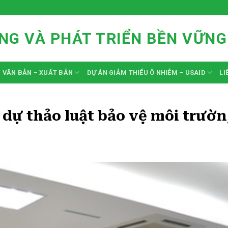
NG VÀ PHÁT TRIỂN BỀN VỮNG
VĂN BẢN – XUẤT BẢN
DỰ ÁN GIẢM THIỂU Ô NHIỄM – USAID
LI
 dự thảo luật bảo vệ môi trườ