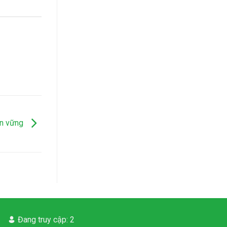
ền vững
Đang truy cập: 2