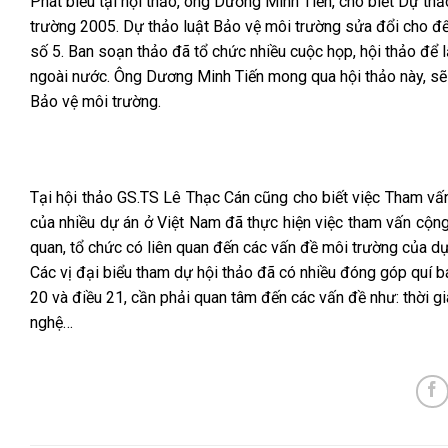
Phát biểu tại hội thảo, ông Dương Minh Tiến, cho biết Dự th
trường 2005. Dự thảo luật Bảo vệ môi trường sửa đổi cho đ
số 5. Ban soạn thảo đã tổ chức nhiều cuộc họp, hội thảo để 
ngoài nước. Ông Dương Minh Tiến mong qua hội thảo này, sẽ 
Bảo vệ môi trường.
T
ại hội thảo GS.TS Lê Thạc Cán cũng cho biết việc Tham v
của nhiều dự án ở Việt Nam đã thực hiện việc tham vấn cộn
quan, tổ chức có liên quan đến các vấn đề môi trường của dự
Các vị đại biểu tham dự hội thảo đã có nhiều đóng góp quí b
20 và điều 21, cần phải quan tâm đến các vấn đề như: thời g
nghệ…