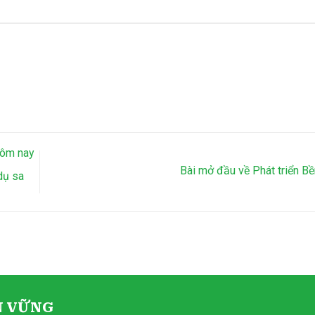
hôm nay
Bài mở đầu về Phát triển B
dụ sa
N VỮNG