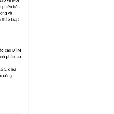
 Bảo vệ Môi
n phiên bản
rong và
ự thảo Luật
 báo cáo ĐTM
nh phần, cơ
ố 5, điều
ọc công