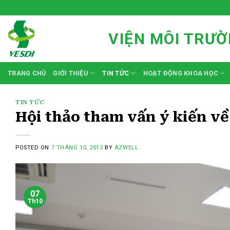
Skip
to
content
VIỆN MÔI TRƯỜ
TRANG CHỦ
GIỚI THIỆU
TIN TỨC
HOẠT ĐỘNG KHOA HỌC
TIN TỨC
Hội thảo tham vấn ý kiến về
POSTED ON
7 THÁNG 10, 2013
BY
AZWELL
07
Th10