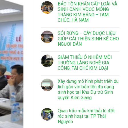
BẢO TỒN KHẨN CẤP LOÀI VÀ
SINH CẢNH VOỌC MÔNG
TRẮNG KIM BẢNG – TAM
CHÚC, HÀ NAM
SÓI RỪNG – CÂY DƯỢC LIỆU
GIÚP CẢI THIỆN SINH KẾ CHO
NGƯỜI DÂN
GIẢM THIỂU Ô NHIỄM MÔI
TRƯỜNG LÀNG NGHỀ GIA
CÔNG, TÁI CHẾ KIM LOẠI
Xây dựng mô hình phát triển du
lịch gắn với bảo tồn đa dạng
sinh học tại Khu Dự trữ Sinh
quyển Kiên Giang
Quan trắc mẫu khí thải lò đốt
rác sinh hoạt tại TP Thái
Nguyên