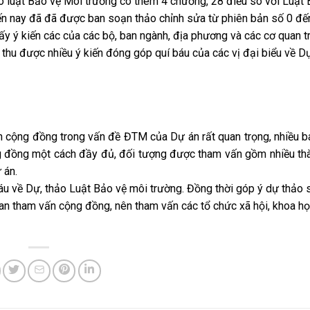
ảo luật Bảo vệ Môi trường có
thêm 4 chương, 28 điều
s
o với Luật
ến nay đã đã được ban soạn thảo chỉnh sửa từ phiên bản số 0 đế
lấy ý kiến các của các bộ, ban ngành, địa phương và các cơ quan t
thu được nhiều ý kiến đóng góp quí báu của các vị đại biểu về D
ấn cộng đồng trong vấn đề ĐTM của Dự án rất quan trọng, nhiều
g đồng một cách
đầy đủ, đối tượng được tham vấn gồm nhiều thà
 án.
áu về Dự, thảo Luật Bảo vệ môi trường. Đồng thời góp ý dự thảo s
ian tham vấn cộng đồng, nên tham vấn các tổ chức xã hội, khoa h