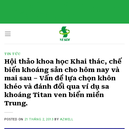
Skip
VIỆN MÔI TRƯỜNG VÀ PHÁT
to
TRIỂN BỀN VỮNG
content
TIN TỨC
Hội thảo khoa học Khai thác, chế
biến khoáng sản cho hôm nay và
mai sau – Vấn đề lựa chọn khôn
khéo và đánh đổi qua ví dụ sa
khoáng Titan ven biển miền
Trung.
POSTED ON
21 THÁNG 2, 2013
BY
AZWELL