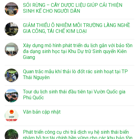
SÓI RỪNG – CÂY DƯỢC LIỆU GIÚP CẢI THIỆN
SINH KẾ CHO NGƯỜI DÂN
GIẢM THIỂU Ô NHIỄM MÔI TRƯỜNG LÀNG NGHỀ
GIA CÔNG, TÁI CHẾ KIM LOẠI
Xây dựng mô hình phát triển du lịch gắn với bảo tồn
đa dạng sinh học tại Khu Dự trữ Sinh quyển Kiên
Giang
Quan trắc mẫu khí thải lò đốt rác sinh hoạt tại TP
Thái Nguyên
Tour du lịch sinh thái đầu tiên tại Vườn Quốc gia
Phú Quốc
Văn bản cập nhật
Phát triển công cụ chi trả dịch vụ hệ sinh thái biển
nhằm hỗ trợ tài chính bền vững cho các khu bảo tồn