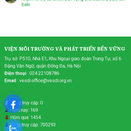
biển
VIỆN MÔI TRƯỜNG VÀ PHÁT TRIỂN BỀN VỮNG
Trụ sở: P510, Nhà E1, Khu Ngoại giao đoàn Trung Tự, số 6
Đặng Văn Ngữ, quận Đống Đa, Hà Nội
Điện thoại
: 024.22108786
Email
:
vesdi.office@vesdi.org.vn
Đang truy cập: 0
Hôm nay: 169
Hôm qua: 1454
Tổng truy cập: 705293