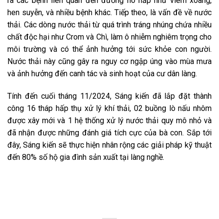
ra các bệnh liên quan đến đường hô hấp như viêm xoang,
hen suyễn, và nhiều bệnh khác.
Tiếp theo, là vấn đề về nước
thải. Các dòng nước thải từ quá trình tráng nhúng chứa nhiều
chất độc hại như Crom và Chì, làm ô nhiễm nghiêm trọng cho
môi trường và có thể ảnh hưởng tới sức khỏe con người.
Nước thải này cũng gây ra nguy cơ ngập úng vào mùa mưa
và ảnh hưởng đến canh tác và sinh hoạt của cư dân làng.
Tính đến cuối tháng 11/2024, Sáng kiến đã lắp đặt thành
công 16 tháp hấp thụ xử lý khí thải, 02 buồng lò nấu nhôm
được xây mới và 1 hệ thống xử lý nước thải quy mô nhỏ và
đã nhận được những đánh giá tích cực của bà con. Sắp tới
đây, Sáng kiến sẽ thực hiện nhân rộng các giải pháp kỹ thuật
đến 80% số hộ gia đình sản xuất tại làng nghề.