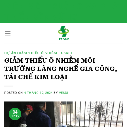
Skip
VIỆN MÔI TRƯỜNG VÀ PHÁT
to
TRIỂN BỀN VỮNG
content
DỰ ÁN GIẢM THIỂU Ô NHIỄM - USAID
GIẢM THIỂU Ô NHIỄM MÔI
TRƯỜNG LÀNG NGHỀ GIA CÔNG,
TÁI CHẾ KIM LOẠI
POSTED ON
4 THÁNG 12, 2024
BY
VESDI
04
Th12