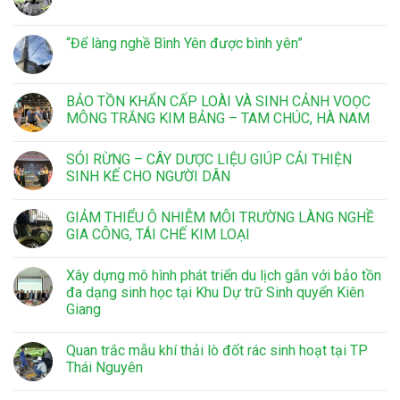
“Để làng nghề Bình Yên được bình yên”
BẢO TỒN KHẨN CẤP LOÀI VÀ SINH CẢNH VOỌC
MÔNG TRẮNG KIM BẢNG – TAM CHÚC, HÀ NAM
SÓI RỪNG – CÂY DƯỢC LIỆU GIÚP CẢI THIỆN
SINH KẾ CHO NGƯỜI DÂN
GIẢM THIỂU Ô NHIỄM MÔI TRƯỜNG LÀNG NGHỀ
GIA CÔNG, TÁI CHẾ KIM LOẠI
Xây dựng mô hình phát triển du lịch gắn với bảo tồn
đa dạng sinh học tại Khu Dự trữ Sinh quyển Kiên
Giang
Quan trắc mẫu khí thải lò đốt rác sinh hoạt tại TP
Thái Nguyên