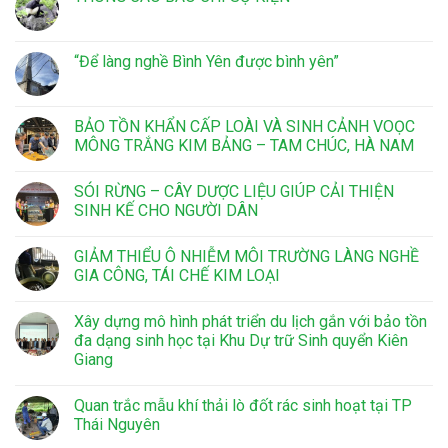
“Để làng nghề Bình Yên được bình yên”
BẢO TỒN KHẨN CẤP LOÀI VÀ SINH CẢNH VOỌC
MÔNG TRẮNG KIM BẢNG – TAM CHÚC, HÀ NAM
SÓI RỪNG – CÂY DƯỢC LIỆU GIÚP CẢI THIỆN
SINH KẾ CHO NGƯỜI DÂN
GIẢM THIỂU Ô NHIỄM MÔI TRƯỜNG LÀNG NGHỀ
GIA CÔNG, TÁI CHẾ KIM LOẠI
Xây dựng mô hình phát triển du lịch gắn với bảo tồn
đa dạng sinh học tại Khu Dự trữ Sinh quyển Kiên
Giang
Quan trắc mẫu khí thải lò đốt rác sinh hoạt tại TP
Thái Nguyên