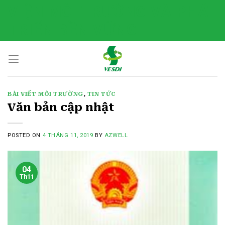
Skip
VIỆN MÔI TRƯỜNG VÀ PHÁT
to
TRIỂN BỀN VỮNG
content
BÀI VIẾT MÔI TRƯỜNG
,
TIN TỨC
Văn bản cập nhật
POSTED ON
4 THÁNG 11, 2019
BY
AZWELL
04
Th11