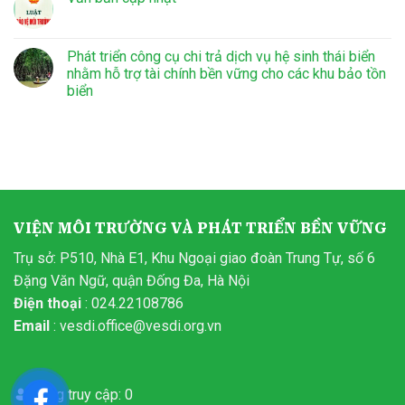
Phát triển công cụ chi trả dịch vụ hệ sinh thái biển
nhằm hỗ trợ tài chính bền vững cho các khu bảo tồn
biển
VIỆN MÔI TRƯỜNG VÀ PHÁT TRIỂN BỀN VỮNG
Trụ sở: P510, Nhà E1, Khu Ngoại giao đoàn Trung Tự, số 6
Đặng Văn Ngữ, quận Đống Đa, Hà Nội
Điện thoại
: 024.22108786
Email
:
vesdi.office@vesdi.org.vn
Đang truy cập: 0