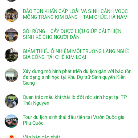
BẢO TỒN KHẨN CẤP LOÀI VÀ SINH CẢNH VOỌC
MÔNG TRẮNG KIM BẢNG – TAM CHÚC, HÀ NAM
SÓI RỪNG – CÂY DƯỢC LIỆU GIÚP CẢI THIỆN
SINH KẾ CHO NGƯỜI DÂN
GIẢM THIỂU Ô NHIỄM MÔI TRƯỜNG LÀNG NGHỀ
GIA CÔNG, TÁI CHẾ KIM LOẠI
Xây dựng mô hình phát triển du lịch gắn với bảo tồn
đa dạng sinh học tại Khu Dự trữ Sinh quyển Kiên
Giang
Quan trắc mẫu khí thải lò đốt rác sinh hoạt tại TP
Thái Nguyên
Tour du lịch sinh thái đầu tiên tại Vườn Quốc gia
Phú Quốc
Văn bản cập nhật