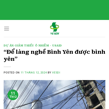
Skip
VIỆN MÔI TRƯỜNG VÀ PHÁT
to
TRIỂN BỀN VỮNG
content
DỰ ÁN GIẢM THIỂU Ô NHIỄM - USAID
“Để làng nghề Bình Yên được bình
yên”
POSTED ON
11 THÁNG 12, 2024
BY
VESDI
11
Th12