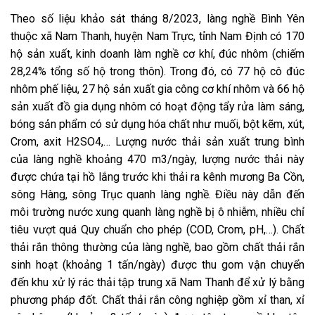
Theo số liệu khảo sát tháng 8/2023, làng nghề Bình Yên
thuộc xã Nam Thanh, huyện Nam Trực, tỉnh Nam Định có 170
hộ sản xuất, kinh doanh làm nghề cơ khí, đúc nhôm (chiếm
28,24% tổng số hộ trong thôn). Trong đó, có 77 hộ cô đúc
nhôm phế liệu, 27 hộ sản xuất gia công cơ khí nhôm và 66 hộ
sản xuất đồ gia dụng nhôm có hoạt động tẩy rửa làm sáng,
bóng sản phẩm có sử dụng hóa chất như muối, bột kẽm, xút,
Crom, axit H2SO4,… Lượng nước thải sản xuất trung bình
của làng nghề khoảng 470 m3/ngày, lượng nước thải này
được chứa tại hồ lắng trước khi thải ra kênh mương Ba Cồn,
sông Hàng, sông Trục quanh làng nghề. Điều này dẫn đến
môi trường nước xung quanh làng nghề bị ô nhiễm, nhiều chỉ
tiêu vượt quá Quy chuẩn cho phép (COD, Crom, pH,…). Chất
thải rắn thông thường của làng nghề, bao gồm chất thải rắn
sinh hoạt (khoảng 1 tấn/ngày) được thu gom vận chuyển
đến khu xử lý rác thải tập trung xã Nam Thanh để xử lý bằng
phương pháp đốt. Chất thải rắn công nghiệp gồm xỉ than, xỉ