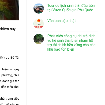
Tour du lịch sinh thái đầu tiên
tại Vườn Quốc gia Phú Quốc
Văn bản cập nhật
 nhiễm suy
Phát triển công cụ chi trả dịch
vụ hệ sinh thái biển nhằm hỗ
trợ tài chính bền vững cho các
khu bảo tồn biển
BM) do Bộ Tài
c hiện các quy
a phương, chia
c, đánh giá tác
dẫn triển khai
phủ trong việc
“Một số cấp ủy