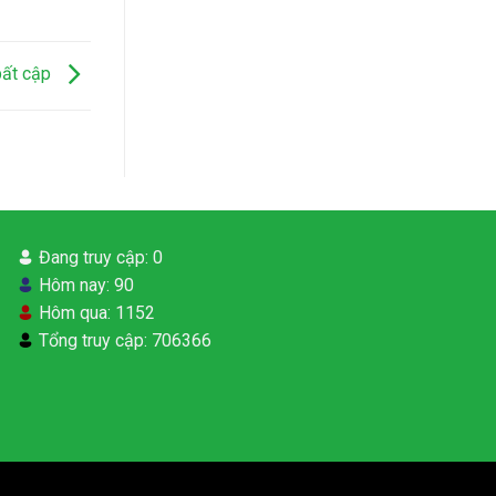
bất cập
Đang truy cập: 0
Hôm nay: 90
Hôm qua: 1152
Tổng truy cập: 706366