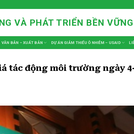
NG VÀ PHÁT TRIỂN BỀN VỮNG
VĂN BẢN – XUẤT BẢN
DỰ ÁN GIẢM THIỂU Ô NHIỄM – USAID
LI
iá tác động môi trường ngày 4