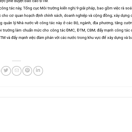
được phê duyệt báo cáo ĐTM.
ông tác này, Tổng cục Môi trường kiến nghị 9 giải pháp, bao gồm việc rà soát
ức cho cơ quan hoạch định chính sách, doanh nghiệp và cộng đồng; xây dựng
ăng quản lý Nhà nước về công tác này ở các Bộ, ngành, địa phương; tăng cư
 về môi trường làm chuẩn mức cho công tác ĐMC, ĐTM, CBM; đẩy mạnh công tác
TM và đẩy mạnh việc đàm phán với các nước trong khu vực để xây dựng và 