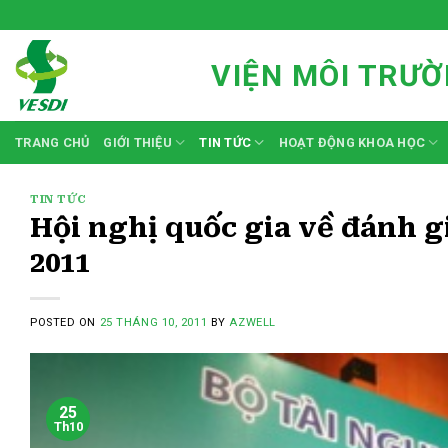
Skip
to
content
VIỆN MÔI TRƯỜ
TRANG CHỦ
GIỚI THIỆU
TIN TỨC
HOẠT ĐỘNG KHOA HỌC
TIN TỨC
Hội nghị quốc gia về đánh g
2011
POSTED ON
25 THÁNG 10, 2011
BY
AZWELL
25
Th10