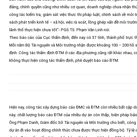
đảng, chính quyền cũng như nhiều cơ quan, doanh nghiệp chưa nhận thức
công tác kiểm tra, giám sát việc thưc thi pháp luật, chính sách về môi
sách phát triển kinh tế – xã hội; việc rà soát, lồng ghép vấn đề môi trườn
lãnh thổ thực hiện chưa tốt”- PGS.TS. Phạm Văn Linh nói.
Theo báo cáo của Cục thẩm định, đến nay có 37 tỉnh, thành phố trực t
Mỗi năm Bộ Tài nguyên và Môi trường nhận được khoảng 100 – 200 hồ 
định. Công tác thẩm định ĐTM ở các địa phương cũng rất khác nhau, c
không thực hiện công tác thẩm định, phê duyệt báo cáo ĐTM.
Hiện nay, công tác xây dựng báo cáo ĐMC và ĐTM còn nhiều bất cập do 
này; chất lượng báo cáo ĐTM của nhiều dự án còn thấp, biện pháp bảo 
Ông Phạm Danh, Giám đốc Sở Tài nguyên và Môi trường cho biết, công tá
dự án đi vào hoạt động chính thức chưa được thực hiện đồng bộ. Tỷ lệ 