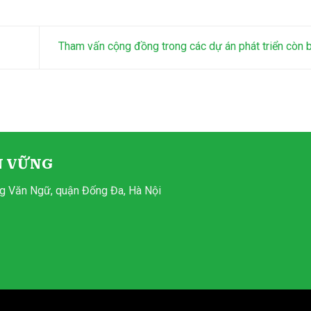
Tham vấn cộng đồng trong các dự án phát triển còn 
N VỮNG
ng Văn Ngữ, quận Đống Đa, Hà Nội