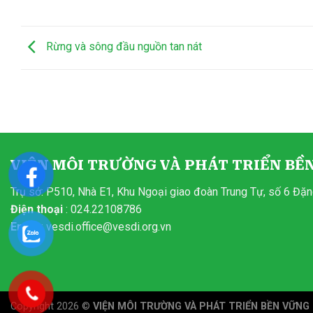
Rừng và sông đầu nguồn tan nát
VIỆN MÔI TRƯỜNG VÀ PHÁT TRIỂN BỀ
Trụ sở: P510, Nhà E1, Khu Ngoại giao đoàn Trung Tự, số 6 Đặ
Điện thoại
: 024.22108786
Email
:
vesdi.office@vesdi.org.vn
Copyright 2026 ©
VIỆN MÔI TRƯỜNG VÀ PHÁT TRIỂN BỀN VỮNG