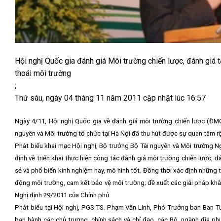
Hội nghị Quốc gia đánh giá Môi trường chiến lược, đánh giá
thoái môi trường
;
Thứ sáu, ngày 04 tháng 11 năm 2011 cập nhật lúc 16:57
Ngày 4/11, Hội nghị Quốc gia về đánh giá môi trường chiến lược (Đ
nguyên và Môi trường tổ chức tại Hà Nội đã thu hút được sự quan tâm rộ
Phát biểu khai mạc Hội nghị, Bộ trưởng Bộ Tài nguyên và Môi trường Ng
định về triển khai thực hiện công tác đánh giá môi trường chiến lược, 
sẻ và phổ biến kinh nghiệm hay, mô hình tốt. Đồng thời xác định những t
động môi trường, cam kết bảo vệ môi trường; đề xuất các giải pháp khắc
Nghị định 29/2011 của Chính phủ.
Phát biểu tại Hội nghị, PGS.TS. Phạm Văn Linh, Phó Trưởng ban Ban T
ban hành các chủ trương, chính sách và chỉ đạo, các Bộ, ngành địa ph