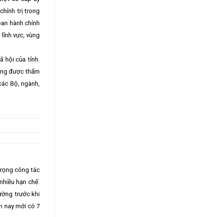
hính trị trong
ban hành chính
 lĩnh vực, vùng
 hội của tỉnh.
ông được thẩm
các Bộ, ngành,
trọng công tác
nhiều hạn chế.
ường trước khi
n nay mới có 7