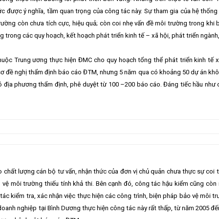
 được ý nghĩa, tầm quan trọng của công tác này. Sự tham gia của hệ thống c
 trường còn chưa tích cực, hiệu quả; còn coi nhẹ vấn đề môi trường trong khi 
g trong các quy hoạch, kết hoạch phát triển kinh tế – xã hội, phát triển ngành,
huộc Trung ương thực hiện ĐMC cho quy hoạch tổng thể phát triển kinh tế xã
sơ đề nghị thẩm định báo cáo ĐTM, nhưng 5 năm qua có khoảng 50 dự án kh
ó địa phương thẩm định, phê duyệt từ 100 –200 báo cáo. Đáng tiếc hầu như 
chất lượng cán bộ tư vấn, nhận thức của đơn vị chủ quản chưa thực sự coi 
vệ môi trường thiếu tính khả thi. Bên cạnh đó, công tác hậu kiểm cũng còn 
c kiểm tra, xác nhận việc thực hiện các công trình, biện pháp bảo vệ môi tr
doanh nghiệp tại Bình Dương thực hiện công tác này rất thấp, từ năm 2005 đế