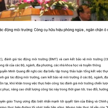
 tác động môi trường: Công cụ hữu hiệu phòng ngừa , ngăn chặn ô
MC), đánh giá tác động môi trường (ĐMT) và cam kết bảo vệ môi trường (C
ng rãi của các Bộ, ngành, địa phương, các nhà khoa học và truyền thông.
uyễn Minh Quang đề nghị các đại biểu tập trung thảo luận tổng kết việc thự
đánh giá tác động môi trường, cam kết bảo vệ môi trường ở các Bộ, ngành, đị
ồn tại, khó khăn trong việc thực hiện công tác đánh giá môi trường chiến lượ
 phục, nâng cao chất lượng công tác này trong thời gian tới; trao đổi, hướng 
uyên giáo Trung ương đặc biệt nhấn mạnh tới quyết tâm của Đảng và Chính 
ương thực hiện đường lối phát triển bền vững. Nhưng trên thực tế vẫn còn 