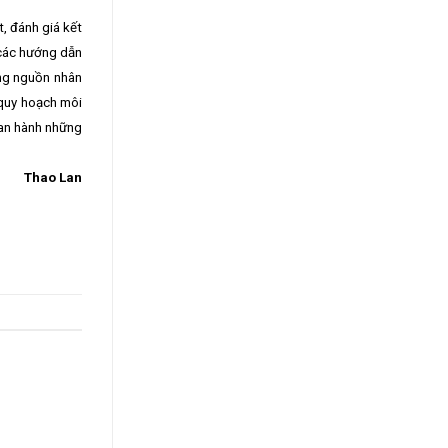
, đánh giá kết
 các hướng dẫn
ờng nguồn nhân
 quy hoạch môi
ban hành những
Thao Lan