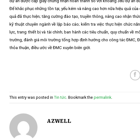
dự án được cấp giấy chứng nhận hòan thành so với khoảng 380 dự án 
Để khắc phục những tồn tại, yếu kém và nâng cao hơn nữa hiệu quả của c
quả đã thực hiện; tăng cường đào tạo, truyền thông, nâng cao nhận th
kỹ thuật chuyên ngành về lập báo cáo; kiểm tra việc thực hiện chức n
lực, trang thiết bị và tài chính; ban hành các tiêu chuẩn, quy chuẩn
trường, đánh giá môi trường tổng hợp định hướng cho công tác ĐMC, Đ
thỏa thuận, điều ước về ĐMC xuyên biên giới.
This entry was posted in
Tin tức
. Bookmark the
permalink
.
AZWELL