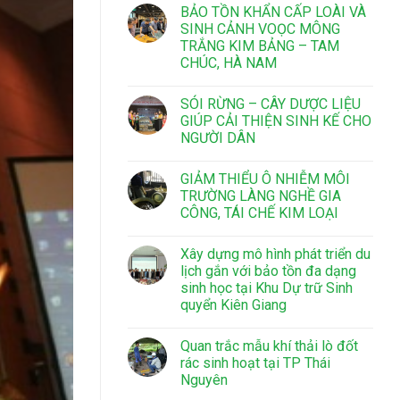
BẢO TỒN KHẨN CẤP LOÀI VÀ
SINH CẢNH VOỌC MÔNG
TRẮNG KIM BẢNG – TAM
CHÚC, HÀ NAM
SÓI RỪNG – CÂY DƯỢC LIỆU
GIÚP CẢI THIỆN SINH KẾ CHO
NGƯỜI DÂN
GIẢM THIỂU Ô NHIỄM MÔI
TRƯỜNG LÀNG NGHỀ GIA
CÔNG, TÁI CHẾ KIM LOẠI
Xây dựng mô hình phát triển du
lịch gắn với bảo tồn đa dạng
sinh học tại Khu Dự trữ Sinh
quyển Kiên Giang
Quan trắc mẫu khí thải lò đốt
rác sinh hoạt tại TP Thái
Nguyên