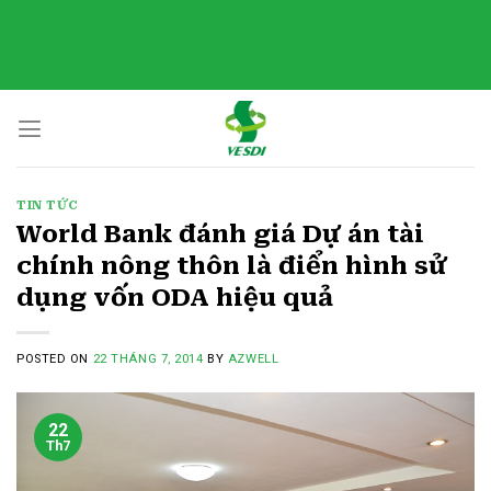
Skip
VIỆN MÔI TRƯỜNG VÀ PHÁT
to
TRIỂN BỀN VỮNG
content
TIN TỨC
World Bank đánh giá Dự án tài
chính nông thôn là điển hình sử
dụng vốn ODA hiệu quả
POSTED ON
22 THÁNG 7, 2014
BY
AZWELL
22
Th7