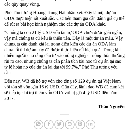
các qũy quay vòng.
Phó Thủ tướng Hoàng Trung Hải nhận xét: Đây là một dự án
ODA thực hiện rất xuất sắc. Các bên tham gia cần đánh giá cụ thể
để rút ra bài học kinh nghiệm cho các dự án ODA khác.
“Chúng ta còn 21 tỷ USD vốn tài trợ ODA chưa được giải ngân,
vậy mà chúng ta cứ kêu là thiếu tiền. Đây là một dự án mẫu. Vậy
chúng ta cần đánh giá lại trong điều kiện các dự án ODA làm
chưa tốt thì dự án này đã được thực hiện rất hiệu quả. Trong khi
nhiều người cho rằng đầu tư vào nông nghiệp – nông thôn thường
rủi ro cao, nhưng chúng ta cần phân tích bài học từ dự án tại sao
tỷ lệ hoàn nợ của dự án lại đạt tới 99,7%,” Phó Thủ tướng yêu
cầu.
Đến nay, WB đã hỗ trợ vốn cho tổng số 129 dự án tại Việt Nam
với tốn số vốn gần 16 tỷ USD. Gần đây, lãnh đạo WB đã cam kết
sẽ tiếp tục tài trợ thêm vốn ODA với trị giá 4 tỷ USD đến năm
2017.
Thảo Nguyên