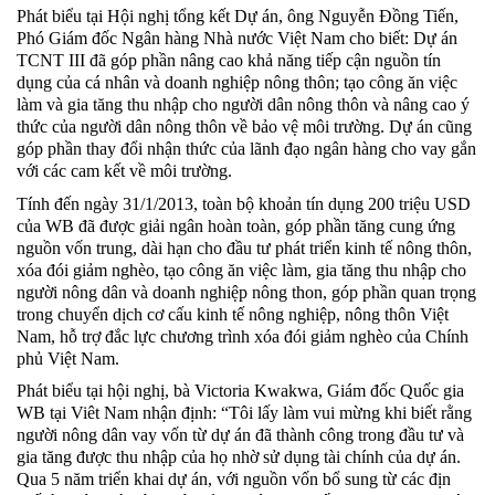
Phát biểu tại Hội nghị tổng kết Dự án, ông Nguyễn Đồng Tiến,
Phó Giám đốc Ngân hàng Nhà nước Việt Nam cho biết: Dự án
TCNT III đã góp phần nâng cao khả năng tiếp cận nguồn tín
dụng của cá nhân và doanh nghiệp nông thôn; tạo công ăn việc
làm và gia tăng thu nhập cho người dân nông thôn và nâng cao ý
thức của người dân nông thôn về bảo vệ môi trường. Dự án cũng
góp phần thay đổi nhận thức của lãnh đạo ngân hàng cho vay gắn
với các cam kết về môi trường.
Tính đến ngày 31/1/2013, toàn bộ khoản tín dụng 200 triệu USD
của WB đã được giải ngân hoàn toàn, góp phần tăng cung ứng
nguồn vốn trung, dài hạn cho đầu tư phát triển kinh tế nông thôn,
xóa đói giảm nghèo, tạo công ăn việc làm, gia tăng thu nhập cho
người nông dân và doanh nghiệp nông thon, góp phần quan trọng
trong chuyển dịch cơ cấu kinh tế nông nghiệp, nông thôn Việt
Nam, hỗ trợ đắc lực chương trình xóa đói giảm nghèo của Chính
phủ Việt Nam.
Phát biểu tại hội nghị, bà Victoria Kwakwa, Giám đốc Quốc gia
WB tại Viêt Nam nhận định: “Tôi lấy làm vui mừng khi biết rằng
người nông dân vay vốn từ dự án đã thành công trong đầu tư và
gia tăng được thu nhập của họ nhờ sử dụng tài chính của dự án.
Qua 5 năm triển khai dự án, với nguồn vốn bổ sung từ các địn