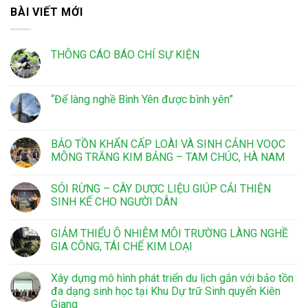
BÀI VIẾT MỚI
THÔNG CÁO BÁO CHÍ SỰ KIỆN
“Để làng nghề Bình Yên được bình yên”
BẢO TỒN KHẨN CẤP LOÀI VÀ SINH CẢNH VOỌC
MÔNG TRẮNG KIM BẢNG – TAM CHÚC, HÀ NAM
SÓI RỪNG – CÂY DƯỢC LIỆU GIÚP CẢI THIỆN
SINH KẾ CHO NGƯỜI DÂN
GIẢM THIỂU Ô NHIỄM MÔI TRƯỜNG LÀNG NGHỀ
GIA CÔNG, TÁI CHẾ KIM LOẠI
Xây dựng mô hình phát triển du lịch gắn với bảo tồn
đa dạng sinh học tại Khu Dự trữ Sinh quyển Kiên
Giang