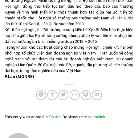
Bộ trưởng Nguyễn Minh Quang đề nghị, hai Bộ sớm hoàn thiện biên bản
Hội nghị, đồng thời tiếp tục làm đầu mối theo dõi, báo cáo thường
xuyên về tình hình triển khai thỏa thuận hợp tác giữa hai Bộ, tiến tới
chuẩn bị tốt cho Hội nghị Bộ trưởng Môi trường Việt Nam và Hàn Quốc
lần thứ 10 tại Seoul, Hàn Quốc vào năm 2013.
Kết thúc Hội nghị, hai Bộ trưởng chứng kiến Lễ Ký kết Biên bản thực hiện
hợp tác giữa hai Bộ về tăng cường khung pháp lý và triển khai phục hồi
đất và nước ngầm bị ô nhiễm giai đoạn 2012 – 2015.
Trong khuôn khổ các hoạt động chào mừng Hội nghị, chiều 7/5 hai bên
phối hợp tổ chức Diễn đàn doanh nghiệp Việt Nam – Hàn Quốc về công
nghệ xanh với sự tham dự của 50 doanh nghiệp Việt Nam, 30 doanh
nghiệp Hàn Quốc, 50 đại diện các Bộ, ngành, địa phương và các trường
đại học, trung tâm nghiên cứu của Việt Nam.
P.Lan (MONRE)
This entry was posted in
Tin tức
. Bookmark the
permalink
.