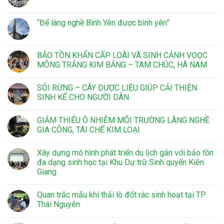
“Để làng nghề Bình Yên được bình yên”
BẢO TỒN KHẨN CẤP LOÀI VÀ SINH CẢNH VOỌC
MÔNG TRẮNG KIM BẢNG – TAM CHÚC, HÀ NAM
SÓI RỪNG – CÂY DƯỢC LIỆU GIÚP CẢI THIỆN
SINH KẾ CHO NGƯỜI DÂN
GIẢM THIỂU Ô NHIỄM MÔI TRƯỜNG LÀNG NGHỀ
GIA CÔNG, TÁI CHẾ KIM LOẠI
Xây dựng mô hình phát triển du lịch gắn với bảo tồn
đa dạng sinh học tại Khu Dự trữ Sinh quyển Kiên
Giang
Quan trắc mẫu khí thải lò đốt rác sinh hoạt tại TP
Thái Nguyên