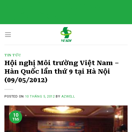
Skip
VIỆN MÔI TRƯỜNG VÀ PHÁT
to
TRIỂN BỀN VỮNG
content
TIN TỨC
Hội nghị Môi trường Việt Nam –
Hàn Quốc lần thứ 9 tại Hà Nội
(09/05/2012)
POSTED ON
10 THÁNG 5, 2012
BY
AZWELL
10
Th5