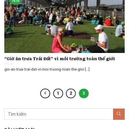
Th10
“Giờ ăn trưa Trái Đất” vì môi trường toàn thế giới
gio-an-trua-trai-dat-vi-moi-truong-toan-the-gioi [...]
1
2
3