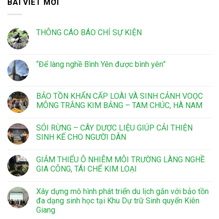
BÀI VIẾT MỚI
THÔNG CÁO BÁO CHÍ SỰ KIỆN
“Để làng nghề Bình Yên được bình yên”
BẢO TỒN KHẨN CẤP LOÀI VÀ SINH CẢNH VOỌC
MÔNG TRẮNG KIM BẢNG – TAM CHÚC, HÀ NAM
SÓI RỪNG – CÂY DƯỢC LIỆU GIÚP CẢI THIỆN
SINH KẾ CHO NGƯỜI DÂN
GIẢM THIỂU Ô NHIỄM MÔI TRƯỜNG LÀNG NGHỀ
GIA CÔNG, TÁI CHẾ KIM LOẠI
Xây dựng mô hình phát triển du lịch gắn với bảo tồn
đa dạng sinh học tại Khu Dự trữ Sinh quyển Kiên
Giang