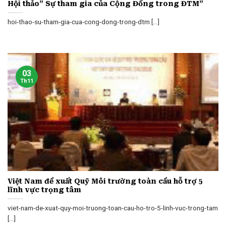
Hội thảo” Sự tham gia của Cộng Đồng trong ĐTM”
hoi-thao-su-tham-gia-cua-cong-dong-trong-dtm [...]
03
Th11
Việt Nam đề xuất Quỹ Môi trường toàn cầu hỗ trợ 5
lĩnh vực trọng tâm
viet-nam-de-xuat-quy-moi-truong-toan-cau-ho-tro-5-linh-vuc-trong-tam
[...]