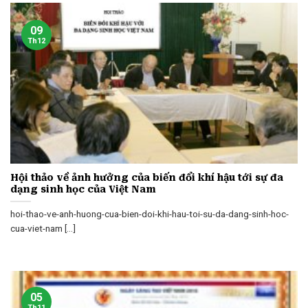
09
Th12
Hội thảo về ảnh hưởng của biến đổi khí hậu tới sự đa
dạng sinh học của Việt Nam
hoi-thao-ve-anh-huong-cua-bien-doi-khi-hau-toi-su-da-dang-sinh-hoc-
cua-viet-nam [...]
05
Th11