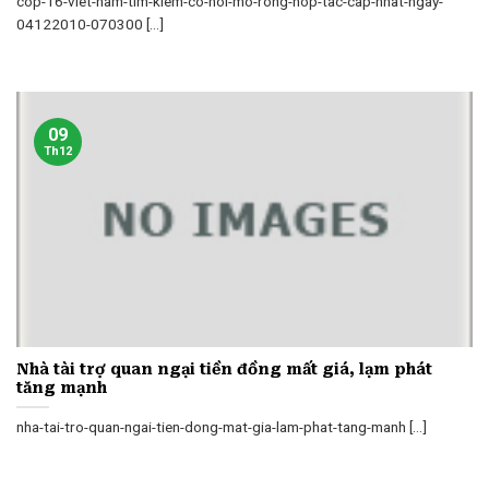
cop-16-viet-nam-tim-kiem-co-hoi-mo-rong-hop-tac-cap-nhat-ngay-
04122010-070300 [...]
09
Th12
Nhà tài trợ quan ngại tiền đồng mất giá, lạm phát
tăng mạnh
nha-tai-tro-quan-ngai-tien-dong-mat-gia-lam-phat-tang-manh [...]