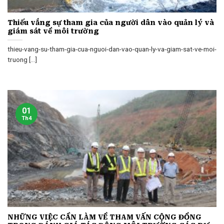
Thiếu vắng sự tham gia của người dân vào quản lý và
giám sát về môi trường
thieu-vang-su-tham-gia-cua-nguoi-dan-vao-quan-ly-va-giam-sat-ve-moi-
truong [...]
01
Th4
NHỮNG VIỆC CẦN LÀM VỀ THAM VẤN CỘNG ĐỒNG