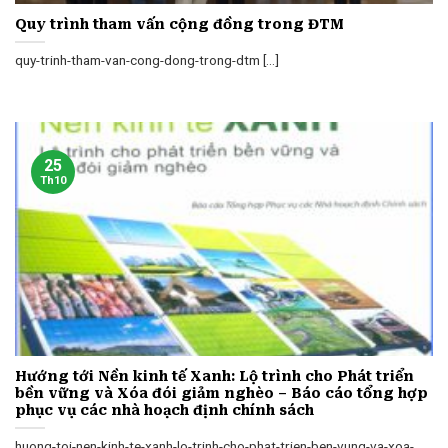
Quy trình tham vấn cộng đồng trong ĐTM
quy-trinh-tham-van-cong-dong-trong-dtm [...]
25
Th10
Hướng tới Nền kinh tế Xanh: Lộ trình cho Phát triển
bền vững và Xóa đói giảm nghèo – Báo cáo tổng hợp
phục vụ các nhà hoạch định chính sách
huong-toi-nen-kinh-te-xanh-lo-trinh-cho-phat-trien-ben-vung-va-xoa-