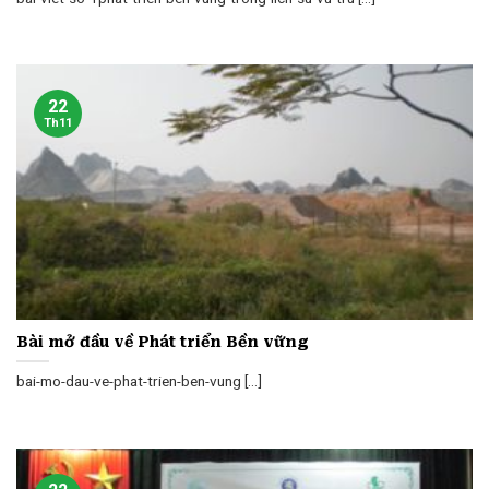
22
Th11
Bài mở đầu về Phát triển Bền vững
bai-mo-dau-ve-phat-trien-ben-vung [...]