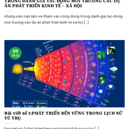
TRONG ĐÁNH GIÁ TÁC ĐỘNG MÔI TRƯỜNG CÁC DỰ
ÁN PHÁT TRIỂN KINH TẾ – XÃ HỘI
nhung-viec-can-lam-ve-tham-van-cong-dong-trong-danh-gia-tac-dong-
moi-truong-cac-du-an-phat-trien-kinh-te-xa-hoi [...]
09
Th12
Bài viết số 1:PHÁT TRIỂN BỀN VỮNG TRONG LỊCH SỬ
VŨ TRỤ
bai-viet-so-1phat-trien-ben-vung-trong-lich-su-vu-tru [...]