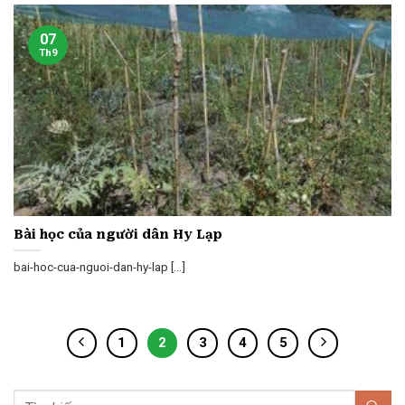
07
Th9
Bài học của người dân Hy Lạp
bai-hoc-cua-nguoi-dan-hy-lap [...]
1
2
3
4
5