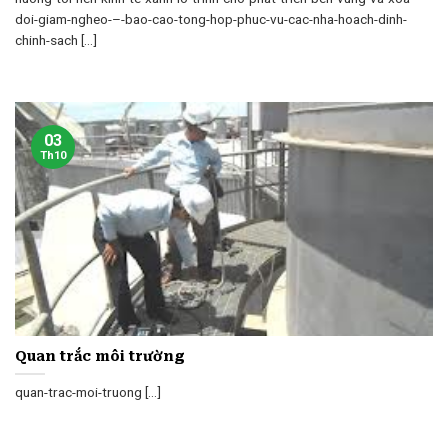
doi-giam-ngheo-–-bao-cao-tong-hop-phuc-vu-cac-nha-hoach-dinh-
chinh-sach [...]
03
Th10
Quan trắc môi trường
quan-trac-moi-truong [...]