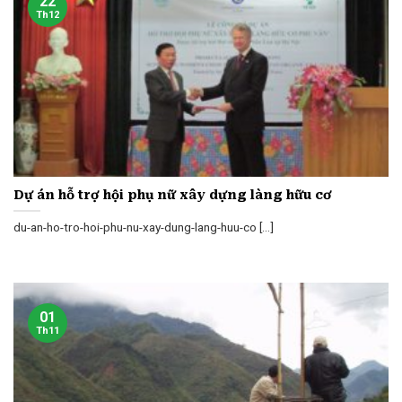
22
Th12
Dự án hỗ trợ hội phụ nữ xây dựng làng hữu cơ
du-an-ho-tro-hoi-phu-nu-xay-dung-lang-huu-co [...]
01
Th11