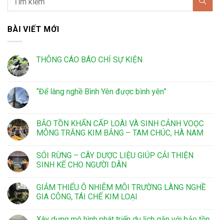
BÀI VIẾT MỚI
THÔNG CÁO BÁO CHÍ SỰ KIỆN
“Để làng nghề Bình Yên được bình yên”
BẢO TỒN KHẨN CẤP LOÀI VÀ SINH CẢNH VOỌC
MÔNG TRẮNG KIM BẢNG – TAM CHÚC, HÀ NAM
SÓI RỪNG – CÂY DƯỢC LIỆU GIÚP CẢI THIỆN
SINH KẾ CHO NGƯỜI DÂN
GIẢM THIỂU Ô NHIỄM MÔI TRƯỜNG LÀNG NGHỀ
GIA CÔNG, TÁI CHẾ KIM LOẠI
Xây dựng mô hình phát triển du lịch gắn với bảo tồn